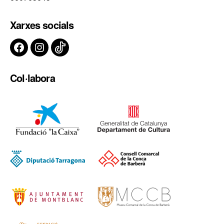
Xarxes socials
Facebook
Instagram
TikTok
Col·labora