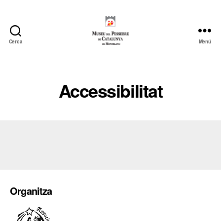
Cerca
Menú
Museu
del
Pessebre
de
Accessibilitat
Catalunya
Organitza