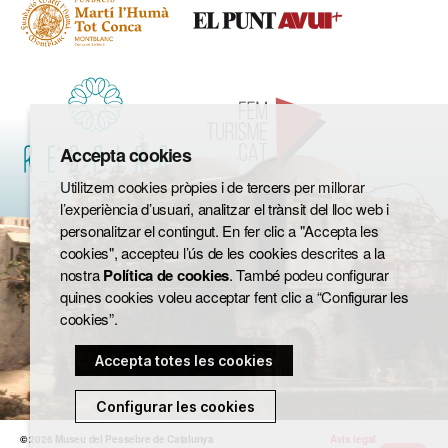
Accepta cookies
Utilitzem cookies pròpies i de tercers per millorar
l’experiència d’usuari, analitzar el trànsit del lloc web i
personalitzar el contingut. En fer clic a "Accepta les
cookies", accepteu l’ús de les cookies descrites a la
nostra
Política de cookies
. També podeu configurar
quines cookies voleu acceptar fent clic a “Configurar les
cookies”.
Accepta totes les cookies
Configurar les cookies
© 2026
Museu del Pessebre de Catalunya
Avís legal