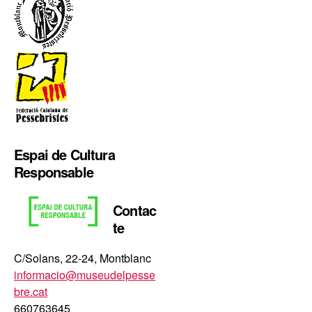
Espai de Cultura
Responsable
Contac
te
C/Solans, 22-24, Montblanc
informacio@museudelpesse
bre.cat
660763645