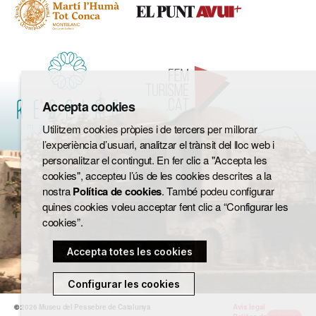
Accepta cookies
Utilitzem cookies pròpies i de tercers per millorar
l’experiència d’usuari, analitzar el trànsit del lloc web i
personalitzar el contingut. En fer clic a "Accepta les
cookies", accepteu l’ús de les cookies descrites a la
nostra
Política de cookies
. També podeu configurar
quines cookies voleu acceptar fent clic a “Configurar les
cookies”.
Accepta totes les cookies
Configurar les cookies
© 2026
Museu del Pessebre de Catalunya
Avís legal