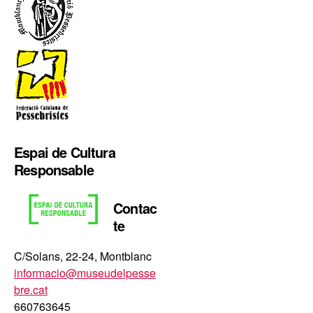
Espai de Cultura
Responsable
Contac
te
C/Solans, 22-24, Montblanc
informacio@museudelpesse
bre.cat
660763645