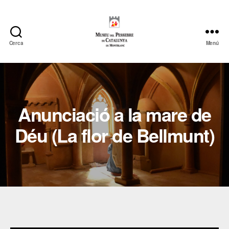
Cerca
Menú
Museu
del
Pessebre
de
Catalunya
Anunciació a la mare de
Déu (La flor de Bellmunt)