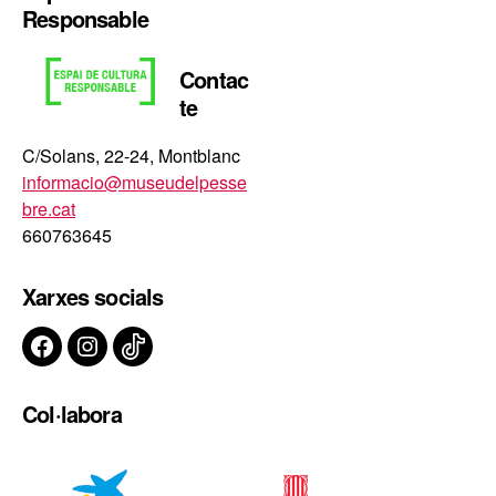
Responsable
Contac
te
C/Solans, 22-24, Montblanc
informacio@museudelpesse
bre.cat
660763645
Xarxes socials
Facebook
Instagram
TikTok
Col·labora